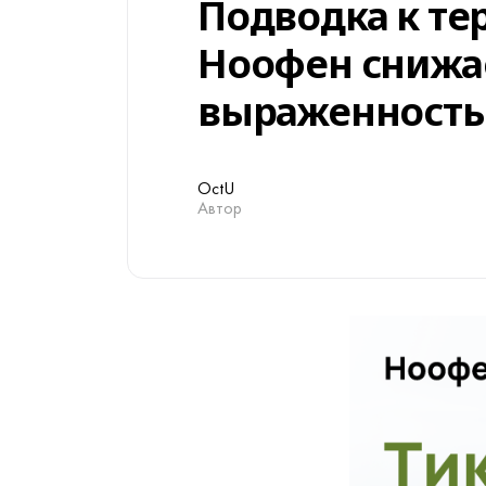
Подводка к тер
Ноофен снижа
выраженность
OctU
Автор