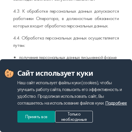
4.3. К обработке персональных данных допускаются
работники Оператора, в должностные обязанности
которых входит обработка персональных данных.
4.4. Обработка персональных данных осуществляется
путем:
получения персональных данных письменной форме
непосредственно от Субъектов персональных
Сайт использует куки
данных;
Наш сайт использует файлы куки (cookies), чтобы
получения персональных данных из общедоступных
улучшить работу сайта, повысить его эффективность и
источников;
удобство. Продолжая использовать сайт, Вы
внесения персональных данных в журналы, реестры
соглашаетесь на использование файлов куки.
Подробнее
и информационные системы Оператора;
Только
Принять все
необходимые
использования иных способов обработки
персональных данных.