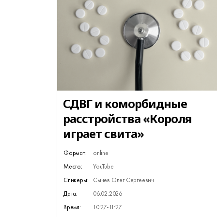
СДВГ и коморбидные
расстройства «Короля
играет свита»
Формат:
online
Место:
YouTube
Спикеры:
Сычев Олег Сергеевич
Дата:
06.02.2026
Время:
10:27-11:27