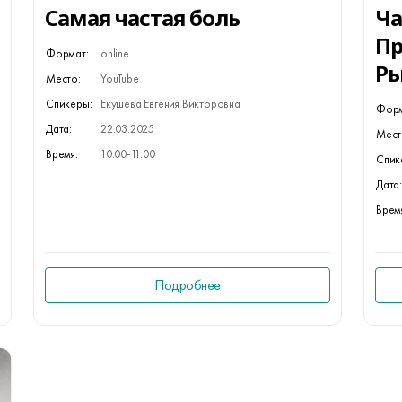
Самая частая боль
Ча
Пр
Формат:
online
Ры
Место:
YouTube
Спикеры:
Екушева Евгения Викторовна
Форм
Дата:
22.03.2025
Мест
Время:
10:00-11:00
Спик
Дата:
Врем
Подробнее