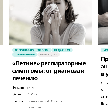
ОТОРИНОЛАРИНГОЛОГИЯ
ПЕДИАТРИЯ
УР
ТЕРАПИЯ (ВОП)
ПРОШЕДШЕЕ
П
«Летние» респираторные
ан
симптомы: от диагноза к
в 
лечению
Форм
Формат:
online
Мест
Место:
YouTube
Спик
Спикеры:
Рузанов Дмитрий Юрьевич
Дата:
Дата:
26.05.2025