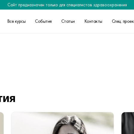
Сайт предназначен только для специалистов здравоохранения
Все курсы
События
Статьи
Контакты
Спец. прое
тия