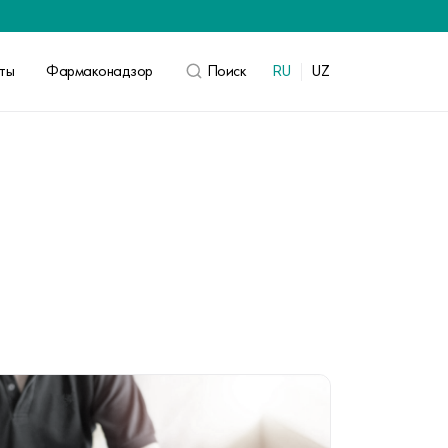
кты
Фармаконадзор
Поиск
RU
UZ
ВОЙТИ