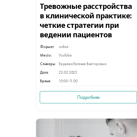
Тревожные расстройства
в клинической практике:
четкие стратегии при
ведении пациентов
Формат:
online
Место:
YouTube
Спикеры:
Екушева Евгения Викторовна
Дата:
22.03.2025
Время:
10:00-11:00
Подробнее