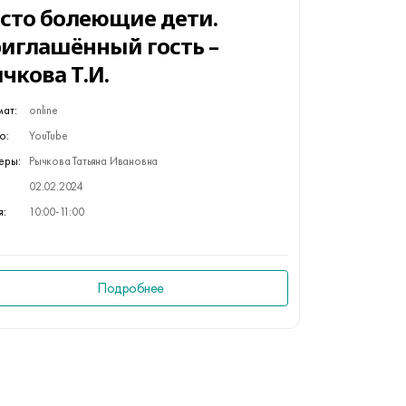
сто болеющие дети.
иглашённый гость –
чкова Т.И.
ат:
online
о:
YouTube
еры:
Рычкова Татьяна Ивановна
02.02.2024
я:
10:00-11:00
Подробнее