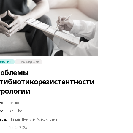
ОЛОГИЯ
ПРОШЕДШЕЕ
роблемы
тибиотикорезистентности
урологии
ат:
online
о:
YouTube
еры:
Ниткин Дмитрий Михайлович
22.03.2025