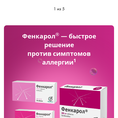
1 из 5
®
Фенкарол
— быстрое
решение
против симптомов
1
аллергии