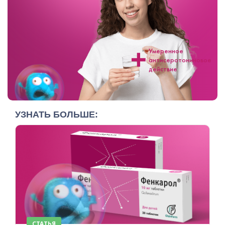
Умеренное
антисеротониновое
действие
УЗНАТЬ БОЛЬШЕ:
СТАТЬЯ