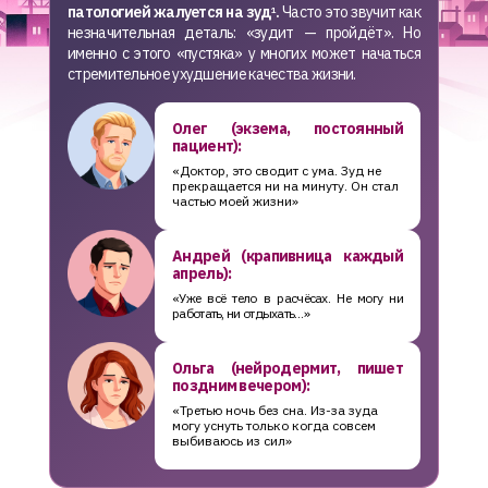
патологией жалуется на зуд
.
Часто это звучит как
1
незначительная деталь: «зудит — пройдёт». Но
именно с этого «пустяка» у многих может начаться
стремительное ухудшение качества жизни.​
Олег (экзема, постоянный
пациент):
«Доктор, это сводит с ума. Зуд не
прекращается ни на минуту. Он стал
частью моей жизни»
Андрей (крапивница каждый
апрель):
«Уже всё тело в расчёсах. Не могу ни
работать, ни отдыхать…»
Ольга (нейродермит, пишет
поздним вечером):
«Третью ночь без сна. Из-за зуда
могу уснуть только когда совсем
выбиваюсь из сил»