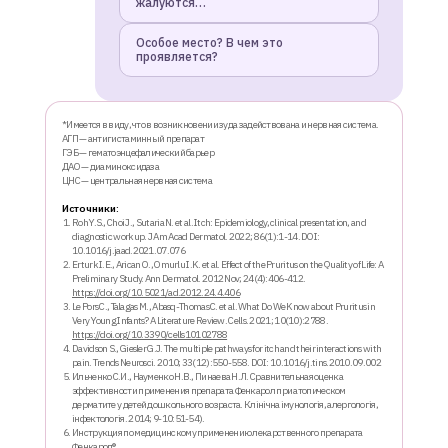
жалуются…
Особое место? В чем это
проявляется?
*Имеется в виду, что в возникновении зуда задействована и нервная система.
АГП — антигистаминный препарат​
ГЭБ — гематоэнцефалический барьер
ДАО — диаминоксидаза
ЦНС — центральная нервная система​
Источники:
Roh Y.S., Choi J., Sutaria N. et al. Itch: Epidemiology, clinical presentation, and
diagnostic workup. J Am Acad Dermatol. 2022; 86(1):1-14. DOI:
10.1016/j.jaad.2021.07.076
Erturk I.E., Arican O., Omurlu I.K. et al. Effect of the Pruritus on the Quality of Life: A
Preliminary Study. Ann Dermatol. 2012 Nov; 24(4):406-412.
https://doi.org/10.5021/ad.2012.24.4.406
Le Pors C., Talagas M., Abasq-Thomas C. et al. What Do We Know about Pruritus in
Very Young Infants? A Literature Review. Cells. 2021; 10(10):2788.
https://doi.org/10.3390/cells10102788
Davidson S., Giesler G.J. The multiple pathways for itch and their interactions with
pain. Trends Neurosci. 2010; 33(12):550-558. DOI: 10.1016/j.tins.2010.09.002
Ильченко С.И., Науменко Н.В., Пинаева Н.Л. Сравнительная оценка
эффективности применения препарата Фенкарол при атопическом
дерматите у детей дошкольного возраста. Клінічна імунологія, алергологія,
інфектологія. 2014; 9-10:51-54).
Инструкция по медицинскому применению лекарственного препарата
Фенкарол®.