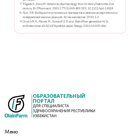
Tiligada E., Ennis M. Histamine pharmacology: from Sir Henry Dale to the 21st
century. Br J Pharmacol. 2020; 177(3):469-489. DOI: 10.1111/bph.14524
Лусс Л.В. Выбор антигистаминных препаратов в лечении аллергических и
псевдоаллергических реакций. Астма и аллергия. 2010; 1-2.
Church M.K., Maurer M., Simons F.E.R. et al. Risk of first-generation H(1)-
antihistamines: a GA(2)LEN position paper. Allergy. 2010; 65:459-466.
ОБРАЗОВАТЕЛЬНЫЙ
ПОРТАЛ
ДЛЯ СПЕЦИАЛИСТА
ЗДРАВООХРАНЕНИЯ РЕСПУБЛИКИ
УЗБЕКИСТАН
Меню