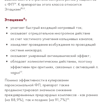
с ФП
. К препаратам этого класса относится
24
Этацизин
.
®25
Этацизин
:
®
угнетает быстрый входящий натриевый ток;
оказывает отрицательное инотропное действие
за счет частичного угнетения кальциевых каналов;
замедляет проведение возбуждения по проводящей
системе миокарда;
оказывает умеренный антиишемический эффект;
обладает холинолитическим действием, поэтому
эффективен при аритмиях, связанных с активацией
n.
vagus
.
25
Помимо эффективности в купировании
пароксизмальной ФП, препарат также
продемонстрировал значимое снижение
преждевременных предсердных комплексов - как ранних
(на 88,9%), так и поздних (на 91,7%)
.
26