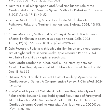
J Mol Sci. 2021 May 12; 22(10): 5139.
Tavares L. et al. Sleep Apnea and Atrial Fibrillation: Role of the
Cardiac Autonomic Nervous System. Methodist Debakey Cardiovasc
J. 2021 Apr 5; 17(1): 49-52.
Ferreira M. et al. Linking Sleep Disorders to Atrial Fibrillation:
Pathways, Risks, and Treatment Implications. Biology. 2024; 13(10):
761.
Saleeb-Mousa J., Nathanael D., Coney A. M. et al. Mechanisms
of atrial fibrillation in obstructive sleep apnoea. Cells. 2023
Jun 19;12(12):1661. doi: 10.3390/cells12121661.
Epic Research, Patients with both atrial fibrillation and sleep apnea
are at higher risk of ischemic stroke. Epic Research Report. 2024.
Available from: https://epicresearch.org.
Marulanda-Londoño E., Chaturvedi S. The Interplay between
Obstructive Sleep Apnea and Atrial Fibrillation. Front Neurol. 2017
Dec 11; 8:.668.
DiCaro, M.V. et al. The Effects of Obstructive Sleep Apnea on the
Cardiovascular System: A Comprehensive Review. J. Clin. Med. 2024;
13: 3223.
Kim W. et al. Impact of Catheter Ablation on Sleep Quality and
Relationship Between Sleep Stability and Recurrence of Paroxysmal
Atrial Fibrillation After Successful Ablation: 24-Hour Holter-Based
Cardiopulmonary Coupling Analysis. J Am Heart Assoc. 2020 Dec;
9(23): e017016.