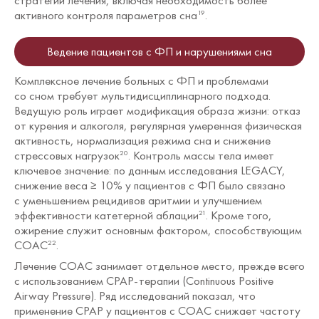
стратегии лечения, включая необходимость более
активного контроля параметров сна
.
19
Ведение пациентов с ФП и нарушениями сна
Комплексное лечение больных с ФП и проблемами
со сном требует мультидисциплинарного подхода.
Ведущую роль играет модификация образа жизни: отказ
от курения и алкоголя, регулярная умеренная физическая
активность, нормализация режима сна и снижение
стрессовых нагрузок
. Контроль массы тела имеет
20
ключевое значение: по данным исследования LEGACY,
снижение веса ≥ 10% у пациентов с ФП было связано
с уменьшением рецидивов аритмии и улучшением
эффективности катетерной аблации
. Кроме того,
21
ожирение служит основным фактором, способствующим
СОАС
.
22
Лечение СОАС занимает отдельное место, прежде всего
с использованием СРАР-терапии (Continuous Positive
Airway Pressure). Ряд исследований показал, что
применение СРАР у пациентов с СОАС снижает частоту