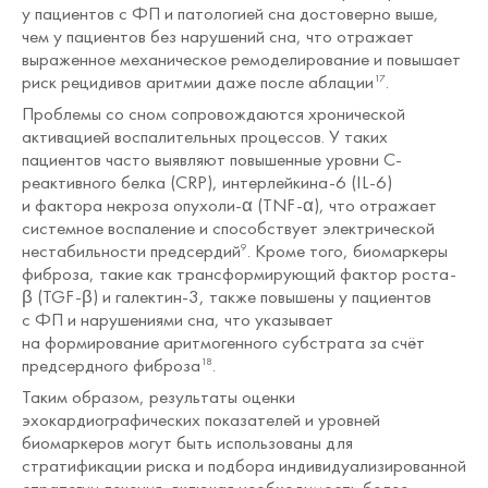
у пациентов с ФП и патологией сна достоверно выше,
чем у пациентов без нарушений сна, что отражает
выраженное механическое ремоделирование и повышает
риск рецидивов аритмии даже после аблации
.
17
Проблемы со сном сопровождаются хронической
активацией воспалительных процессов. У таких
пациентов часто выявляют повышенные уровни С-
реактивного белка (CRP), интерлейкина-6 (IL-6)
и фактора некроза опухоли-α (TNF-α), что отражает
системное воспаление и способствует электрической
нестабильности предсердий
. Кроме того, биомаркеры
9
фиброза, такие как трансформирующий фактор роста-
β (TGF-β) и галектин-3, также повышены у пациентов
с ФП и нарушениями сна, что указывает
на формирование аритмогенного субстрата за счёт
предсердного фиброза
.
18
Таким образом, результаты оценки
эхокардиографических показателей и уровней
биомаркеров могут быть использованы для
стратификации риска и подбора индивидуализированной