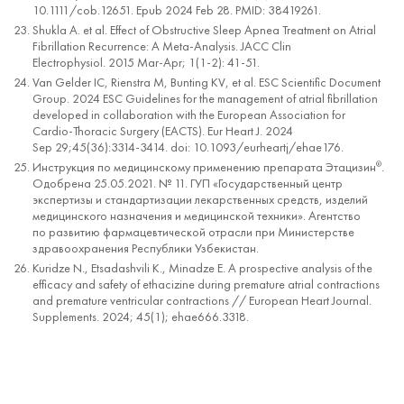
10.1111/cob.12651. Epub 2024 Feb 28. PMID: 38419261.
Shukla A. et al. Effect of Obstructive Sleep Apnea Treatment on Atrial
Fibrillation Recurrence: A Meta-Analysis. JACC Clin
Electrophysiol. 2015 Mar-Apr; 1(1-2): 41-51.
Van Gelder IC, Rienstra M, Bunting KV, et al. ESC Scientific Document
Group. 2024 ESC Guidelines for the management of atrial fibrillation
developed in collaboration with the European Association for
Cardio-Thoracic Surgery (EACTS). Eur Heart J. 2024
Sep 29;45(36):3314-3414. doi: 10.1093/eurheartj/ehae176.
Инструкция по медицинскому применению препарата Этацизин
.
®
Одобрена 25.05.2021. № 11. ГУП «Государственный центр
экспертизы и стандартизации лекарственных средств, изделий
медицинского назначения и медицинской техники». Агентство
по развитию фармацевтической отрасли при Министерстве
здравоохранения Республики Узбекистан.
Kuridze N., Etsadashvili K., Minadze E. A prospective analysis of the
efficacy and safety of ethacizine during premature atrial contractions
and premature ventricular contractions // European Heart Journal.
Supplements. 2024; 45(1); ehae666.3318.