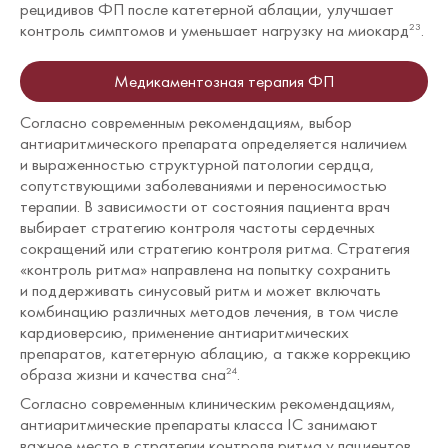
рецидивов ФП после катетерной аблации, улучшает
контроль симптомов и уменьшает нагрузку на миокард
.
23
Медикаментозная терапия ФП
Согласно современным рекомендациям, выбор
антиаритмического препарата определяется наличием
и выраженностью структурной патологии сердца,
сопутствующими заболеваниями и переносимостью
терапии. В зависимости от состояния пациента врач
выбирает стратегию контроля частоты сердечных
сокращений или стратегию контроля ритма. Стратегия
«контроль ритма» направлена на попытку сохранить
и поддерживать синусовый ритм и может включать
комбинацию различных методов лечения, в том числе
кардиоверсию, применение антиаритмических
препаратов, катетерную аблацию, а также коррекцию
образа жизни и качества сна
.
24
Согласно современным клиническим рекомендациям,
антиаритмические препараты класса IC занимают
важное место в стратегии контроля ритма у пациентов