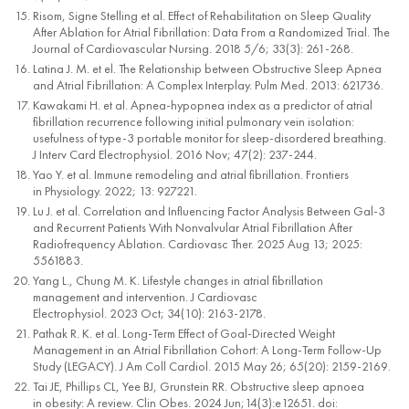
Risom, Signe Stelling et al. Effect of Rehabilitation on Sleep Quality
After Ablation for Atrial Fibrillation: Data From a Randomized Trial. The
Journal of Cardiovascular Nursing. 2018 5/6; 33(3): 261-268.
Latina J. M. et el. The Relationship between Obstructive Sleep Apnea
and Atrial Fibrillation: A Complex Interplay. Pulm Med. 2013: 621736.
Kawakami H. et al. Apnea-hypopnea index as a predictor of atrial
fibrillation recurrence following initial pulmonary vein isolation:
usefulness of type-3 portable monitor for sleep-disordered breathing.
J Interv Card Electrophysiol. 2016 Nov; 47(2): 237-244.
Yao Y. et al. Immune remodeling and atrial fibrillation. Frontiers
in Physiology. 2022; 13: 927221.
Lu J. et al. Correlation and Influencing Factor Analysis Between Gal-3
and Recurrent Patients With Nonvalvular Atrial Fibrillation After
Radiofrequency Ablation. Cardiovasc Ther. 2025 Aug 13; 2025:
5561883.
Yang L., Chung M. K. Lifestyle changes in atrial fibrillation
management and intervention. J Cardiovasc
Electrophysiol. 2023 Oct; 34(10): 2163-2178.
Pathak R. K. et al. Long-Term Effect of Goal-Directed Weight
Management in an Atrial Fibrillation Cohort: A Long-Term Follow-Up
Study (LEGACY). J Am Coll Cardiol. 2015 May 26; 65(20): 2159-2169.
Tai JE, Phillips CL, Yee BJ, Grunstein RR. Obstructive sleep apnoea
in obesity: A review. Clin Obes. 2024 Jun;14(3):e12651. doi: