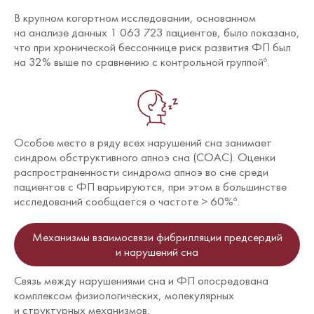
В крупном когортном исследовании, основанном
на анализе данных 1 063 723 пациентов, было показано,
что при хронической бессоннице риск развития ФП был
на 32% выше по сравнению с контрольной группой
.
6
Особое место в ряду всех нарушений сна занимает
синдром обструктивного апноэ сна (СОАС). Оценки
распространенности синдрома апноэ во сне среди
пациентов с ФП варьируются, при этом в большинстве
исследований сообщается о частоте > 60%
.
6
Механизмы взаимосвязи фибрилляции предсердий
и нарушений сна
Связь между нарушениями сна и ФП опосредована
комплексом физиологических, молекулярных
и структурных механизмов.