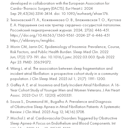
developed in collaboration with the European Association for
Cardio-Thoracic Surgery (EACTS). Eur Heart J. 2024
Sep 29;45(36):3314-3414. doi: 10.1093/eurheartj/ehae176.
Тихоновский П. А., Кожевникова О. В., Блажиевская Т. О., Кустова
Е. А. Нарушения сна как триггер сердечно-сосудистой патологии.
Российский педиатрический журнал. 2024; 27(6): 446-451.
https://doi.org/10.46563/1560-9561-2024-27-6-446-451
https://elibrary.ru/mnghbc.
Morin CM, Jarrin DC. Epidemiology of Insomnia: Prevalence, Course,
Risk Factors, and Public Health Burden. Sleep Med Clin. 2022
Jun;17(2):173-191. doi: 10.1016/j.jsmc.2022.03.003. Epub 2022
Apr 23. PMID: 35659072.
Wang L. et al. The association between sleep fragmentation and
incident atrial fibrillation: a prospective cohort study in a community
population. J Clin Sleep Med. 2025 Jul 1; 21(7): 1191-1200.
Gaffey A. E. et al. Insomnia and Early Incident Atrial Fibrillation: A 16-
Year Cohort Study of Younger Men and Women Veterans. J Am Heart
Assoc. 2023 Oct 17; 12(20): e030331.
Sousa S., Drummond M., Bugalho A. Prevalence and Diagnosis
of Obstructive Sleep Apnea in Atrial Fibrillation Patients: A Systematic
Review. J Clin Med. 2025 Aug 12;14(16):5708.
Mochol J. et al. Cardiovascular Disorders Triggered by Obstructive
Sleep Apnea-A Focus on Endothelium and Blood Components. Int