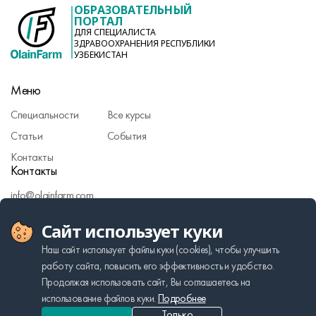
ОБРАЗОВАТЕЛЬНЫЙ
ПОРТАЛ
ДЛЯ СПЕЦИАЛИСТА
ЗДРАВООХРАНЕНИЯ РЕСПУБЛИКИ
УЗБЕКИСТАН
Меню
Специальности
Все курсы
Статьи
События
Контакты
Контакты
info@olainfarm.com
Фармаконадзор
Сайт использует куки
Политика персональных данных
Наш сайт использует файлы куки (cookies), чтобы улучшить
работу сайта, повысить его эффективность и удобство.
Продолжая использовать сайт, Вы соглашаетесь на
Made by VMK GROUP
использование файлов куки.
Подробнее
Cookie usage policy
Только
RU