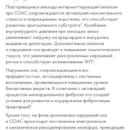
Повторяющиеся эпизоды интермиттирующей гипоксии
при СОАС сопровождаются активацией окислительного
стресса и повреждением эндотелия, что способствует
развитию аритмогенного субстрата
. Колебания
7
внутригрудного давления при эпизодах апноэ
увеличивают нагрузку на предсердия и желудочки,
вызывая их дилатацию. Дополнительно гипоксия
и нарушения сна приводят к повышению симпатического
тонуса, что увеличивает риск различных нарушений
ритма и способствует возникновению ФП
.
8
Нарушения сна, сопровождающиеся его
прерывистостью, ассоциированы с системным
воспалением, проявляющимся повышением уровня
биоактивных веществ. В сочетании с активацией
процессов миокардиального фиброза это создаёт
условия для развития и поддержания фибрилляции
предсердий
.
9
Кроме того, на фоне хронических нарушений сна
и СОАС происходит постепенное электрическое
и механическое ремоделирование миокарда, приводящее