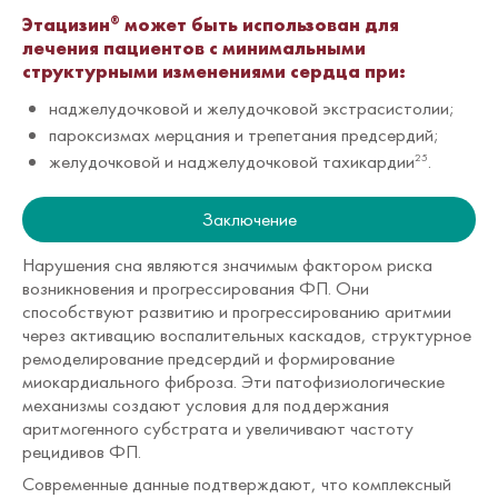
Этацизин
может быть использован для
®
лечения пациентов c минимальными
структурными изменениями сердца при:
наджелудочковой и желудочковой экстрасистолии;
пароксизмах мерцания и трепетания предсердий;
желудочковой и наджелудочковой тахикардии
.
25
Заключение
Нарушения сна являются значимым фактором риска
возникновения и прогрессирования ФП. Они
способствуют развитию и прогрессированию аритмии
через активацию воспалительных каскадов, структурное
ремоделирование предсердий и формирование
миокардиального фиброза. Эти патофизиологические
механизмы создают условия для поддержания
аритмогенного субстрата и увеличивают частоту
рецидивов ФП.
Современные данные подтверждают, что комплексный