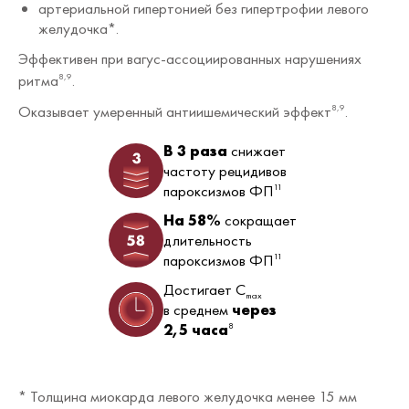
артериальной гипертонией без гипертрофии левого
желудочка*.
Эффективен при вагус-ассоциированных нарушениях
ритма
.
8,9
Оказывает умеренный антиишемический эффект
.
8,9
В 3 раза
снижает
частоту рецидивов
пароксизмов ФП
11
На 58%
сокращает
длительность
пароксизмов ФП
11
Достигает C
max
в среднем
через
2,5 часа
8
* Толщина миокарда левого желудочка менее 15 мм