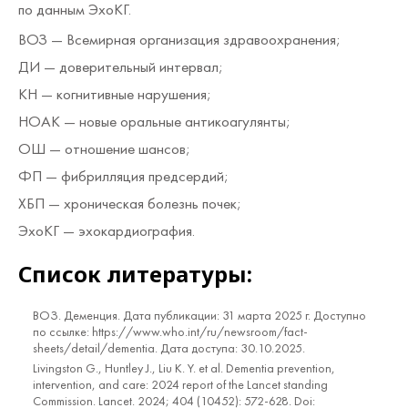
по данным ЭхоКГ.
ВОЗ
— Всемирная организация здравоохранения;
ДИ
— доверительный интервал;
КН
— когнитивные нарушения;
НОАК
— новые оральные антикоагулянты;
ОШ
— отношение шансов;
ФП
— фибрилляция предсердий;
ХБП
— хроническая болезнь почек;
ЭхоКГ
— эхокардиография.
Список литературы:
ВОЗ. Деменция. Дата публикации: 31 марта 2025 г. Доступно
по ссылке: https://www.who.int/ru/newsroom/fact-
sheets/detail/dementia. Дата доступа: 30.10.2025.
Livingston G., Huntley J., Liu K. Y. et al. Dementia prevention,
intervention, and care: 2024 report of the Lancet standing
Commission. Lancet. 2024; 404 (10452): 572-628. Doi: