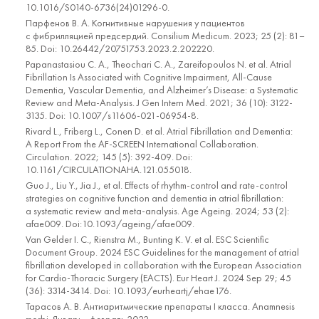
10.1016/S0140-6736(24)01296-0.
Парфенов В. А. Когнитивные нарушения у пациентов
с фибрилляцией предсердий. Consilium Medicum. 2023; 25 (2): 81–
85. Doi: 10.26442/20751753.2023.2.202220.
Papanastasiou C. A., Theochari C. A., Zareifopoulos N. et al. Atrial
Fibrillation Is Associated with Cognitive Impairment, All-Cause
Dementia, Vascular Dementia, and Alzheimer’s Disease: a Systematic
Review and Meta-Analysis. J Gen Intern Med. 2021; 36 (10): 3122-
3135. Doi: 10.1007/s11606-021-06954-8.
Rivard L., Friberg L., Conen D. et al. Atrial Fibrillation and Dementia:
A Report From the AF-SCREEN International Collaboration.
Circulation. 2022; 145 (5): 392-409. Doi:
10.1161/CIRCULATIONAHA.121.055018.
Guo J., Liu Y., Jia J., et al. Effects of rhythm-control and rate-control
strategies on cognitive function and dementia in atrial fibrillation:
a systematic review and meta-analysis. Age Ageing. 2024; 53 (2):
afae009. Doi:10.1093/ageing/afae009.
Van Gelder I. C., Rienstra M., Bunting K. V. et al. ESC Scientific
Document Group. 2024 ESC Guidelines for the management of atrial
fibrillation developed in collaboration with the European Association
for Cardio-Thoracic Surgery (EACTS). Eur Heart J. 2024 Sep 29; 45
(36): 3314-3414. Doi: 10.1093/eurheartj/ehae176.
Тарасов А. В. Антиаритмические препараты I класса. Anamnesis
morbi. Январь - февраль 2022.