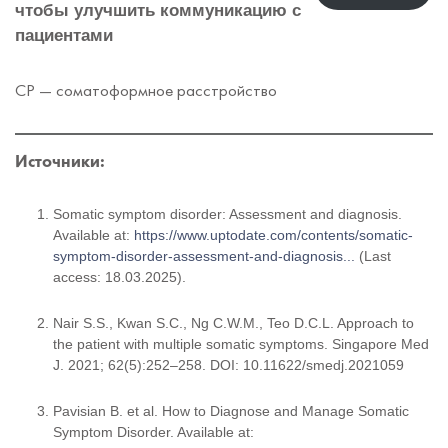
чтобы улучшить коммуникацию с
пациентами
СР — соматоформное расстройство
Источники:
Somatic symptom disorder: Assessment and diagnosis.
Available at:
https://www.uptodate.com/contents/somatic-
symptom-disorder-assessment-and-diagnosis...
(Last
access: 18.03.2025).
Nair S.S., Kwan S.C., Ng C.W.M., Teo D.C.L.
Approach to
the patient with multiple somatic symptoms.
Singapore Med
J. 2021; 62(5):252–258. DOI: 10.11622/smedj.2021059
Pavisian B. et al.
How to Diagnose and Manage Somatic
Symptom Disorder.
Available at: