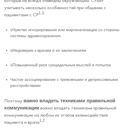
которые не всегда очевидны окружающим.
Стоит
учитывать несколько особенностей при общении с
1,3:
пациентами с СР
üЧувство игнорирования или маргинализации со стороны
системы здравоохранения.
üНедоверие к врачам и их заключениям
üПовышенный риск суицидальных мыслей и попыток
Частое ассоциирование с тревожными и депрессивными
расстройствами
Поэтому
важно владеть техниками правильной
важно владеть техниками правильной
коммуникации
коммуникации на любом из этапов взаимодействия
.
1,2
пациента и врача