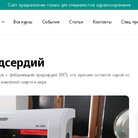
Сайт предназначен только для специалистов здравоохранения
Все курсы
События
Статьи
Контакты
Спец. пр
дсердий
тов с фибрилляцией предсердий (ФП), эта аритмия остается одной из
 внезапной смерти в мире.