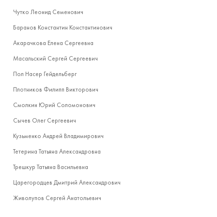
Чутко Леонид Семенович
Баранов Константин Константинович
Акарачкова Елена Сергеевна
Масальский Сергей Сергеевич
Пол Насер Гейдельберг
Плотников Филипп Викторович
Смолкин Юрий Соломонович
Сычев Олег Сергеевич
Кузьменко Андрей Владимирович
Тетерина Татьяна Александровна
Трешкур Татьяна Васильевна
Царегородцев Дмитрий Александрович
Живолупов Сергей Анатольевич